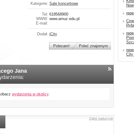
Kin
Kategorie:
Sale koncertowe
Now
repe
Tel:
618568900
WWW:
www.amuz.edu.pl
Cine
E-mail:
Ryb
repe
Dodał:
iCity
Pion
Szc
Polecam!
Poleć znajomym
repe
City
acego Jana
ydarzenia:
 Zobacz
wydarzenia w okolicy
.
Zgłoś nadużycie