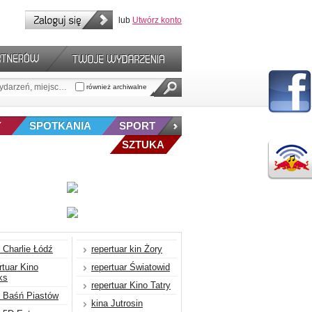
lub
Utwórz konto
również archiwalne
Y
SPOTKANIA
SPORT
SZTUKA
 Charlie Łódź
repertuar kin Żory
rtuar Kino
repertuar Światowid
ks
repertuar Kino Tatry
 Baśń Piastów
kina Jutrosin