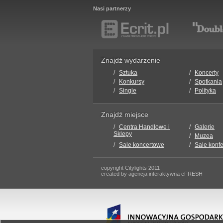
Nasi partnerzy
Znajdź wydarzenie
Sztuka
Koncerty
Konkursy
Spotkania
Single
Polityka
Znajdź miejsce
Centra Handlowe i
Galerie
Sklepy
Muzea
Sale koncertowe
Sale konf
copyright Citylights 2011
created by agencja interaktywna eFRESH