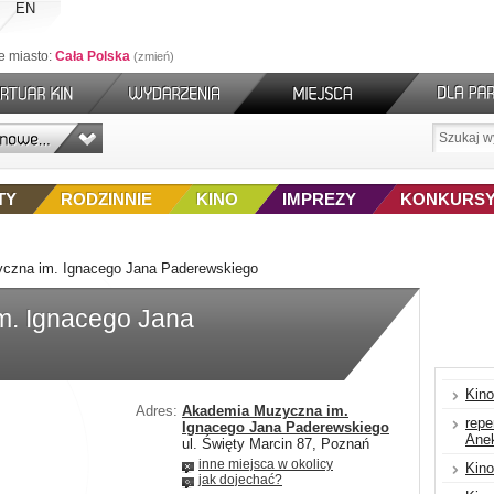
EN
e miasto:
Cała Polska
zmień
TY
RODZINNIE
KINO
IMPREZY
KONKURS
czna im. Ignacego Jana Paderewskiego
m. Ignacego Jana
Kino
Adres:
Akademia Muzyczna im.
repe
Ignacego Jana Paderewskiego
Ane
ul. Święty Marcin 87, Poznań
inne miejsca w okolicy
Kino
jak dojechać?