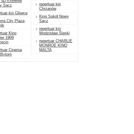
o 5D Extreme
repertuar kin
y Sącz
Chrzanów
rtuar kin Gliwice
Kino Sokół Nowy
ma City Plaza
Sącz
nik
repertuar kin
rtuar Kino
Wodzisław Śląski
ier 1909
repertuar CHARLIE
zecin
MONROE KINO
rtuar Cinema
MALTA
 Bytom