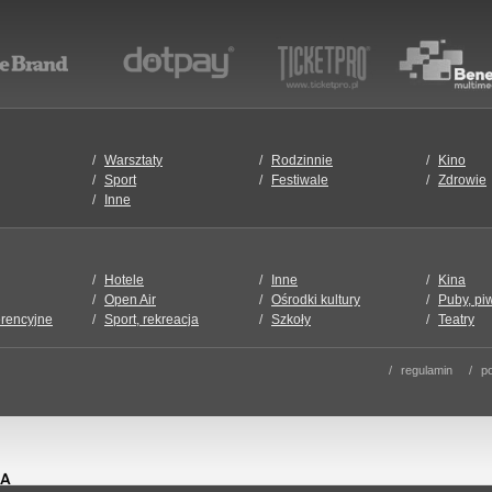
Warsztaty
Rodzinnie
Kino
Sport
Festiwale
Zdrowie
Inne
Hotele
Inne
Kina
Open Air
Ośrodki kultury
Puby, pi
erencyjne
Sport, rekreacja
Szkoły
Teatry
regulamin
po