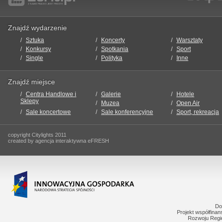
Znajdź wydarzenie
Sztuka
Koncerty
Warsztaty
Konkursy
Spotkania
Sport
Single
Polityka
Inne
Znajdź miejsce
Centra Handlowe i
Galerie
Hotele
Sklepy
Muzea
Open Air
Sale koncertowe
Sale konferencyjne
Sport, rekreacja
copyright Citylights 2011
created by agencja interaktywna eFRESH
Do
Projekt współfina
Rozwoju Regi