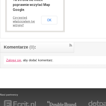
poprawnie wczytać Map
Google.
Czy jesteś
OK
właścicielem tej
witryny?
Komentarze
(0)
:
Zaloguj się
, aby dodać komentarz.
Nasi partnerzy