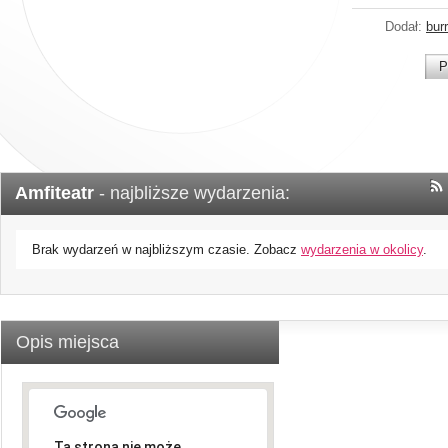
Dodał:
bur
P
Amfiteatr
- najbliższe wydarzenia:
Brak wydarzeń w najbliższym czasie. Zobacz
wydarzenia w okolicy
.
Opis miejsca
Ta strona nie może