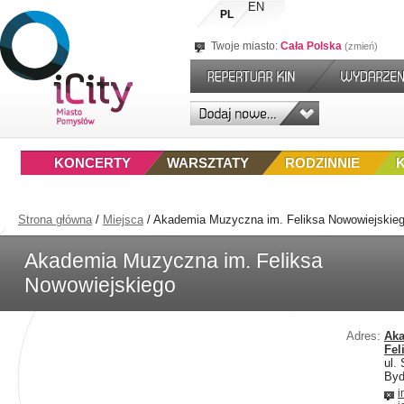
EN
PL
Twoje miasto:
Cała Polska
zmień
KONCERTY
WARSZTATY
RODZINNIE
Strona główna
/
Miejsca
/
Akademia Muzyczna im. Feliksa Nowowiejskie
Akademia Muzyczna im. Feliksa
Nowowiejskiego
Adres:
Aka
Fel
ul.
Byd
i