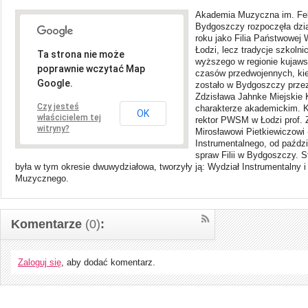
Akademia Muzyczna im. Fel
Bydgoszczy rozpoczęła dzia
roku jako Filia Państwowej
Łodzi, lecz tradycje szkoln
Ta strona nie może
wyższego w regionie kujaw
poprawnie wczytać Map
czasów przedwojennych, kie
Google.
zostało w Bydgoszczy prze
Zdzisława Jahnke Miejskie
Czy jesteś
charakterze akademickim. K
OK
właścicielem tej
rektor PWSM w Łodzi prof. 
witryny?
Mirosławowi Pietkiewiczowi
Instrumentalnego, od paździ
spraw Filii w Bydgoszczy. S
była w tym okresie dwuwydziałowa, tworzyły ją: Wydział Instrumentalny
Muzycznego.
Komentarze
(0)
:
Zaloguj się
, aby dodać komentarz.