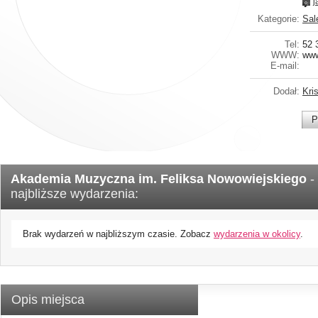
j
Kategorie:
Sal
Tel:
52 
WWW:
www
E-mail:
Dodał:
Kri
P
Akademia Muzyczna im. Feliksa Nowowiejskiego
-
najbliższe wydarzenia:
Brak wydarzeń w najbliższym czasie. Zobacz
wydarzenia w okolicy
.
Opis miejsca