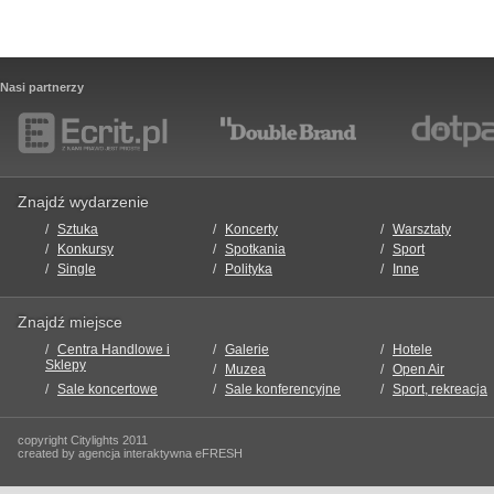
Nasi partnerzy
Znajdź wydarzenie
Sztuka
Koncerty
Warsztaty
Konkursy
Spotkania
Sport
Single
Polityka
Inne
Znajdź miejsce
Centra Handlowe i
Galerie
Hotele
Sklepy
Muzea
Open Air
Sale koncertowe
Sale konferencyjne
Sport, rekreacja
copyright Citylights 2011
created by agencja interaktywna eFRESH