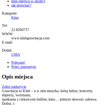
Inne miejsca w okolicy
jak dojechać?
Kategorie:
Kina
Tel:
22 8260737
WWW:
www.klubgrawitacja.com
E-mail:
Dodał:
UMA
Polecam!
Poleć znajomym
Opis miejsca
Zgłoś nadużycie
Grawitacja to Klub – a w nim muzyka, którą lubisz, koncerty,
imprezy, wernisaże,
spotkania z ciekawymi ludźmi, kino… jednym słowem: zabawa.
Dobra :)
Ta strona nie może poprawnie wczytać Map