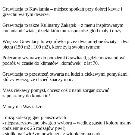
Google.
Grawitacja to Kawiarnia – miejsce spotkań przy dobrej kawie i
grzechu wartym deserze.
OK
Czy jesteś właścicielem tej witryny?
Grawitacja to także Kulinarny Zakątek – z menu inspirowanym
kuchniami świata, dzięki któremu zaspokoisz głód mały i duży.
Wnętrza Grawitacji to wędrówka przez dwa odrębne światy – dwa
piętra (150 m2 i 100 m2), które żyją swoim rytmem.
Polecamy wyprawę do podziemi Grawitacji, gdzie można odbyć
podróż w czasie do klimatów „domówek” z lat 70.
Grawitacja to przestrzeń otwarta na ludzi z ciekawymi pomysłami,
którzy wierzą, że chcieć znaczy móc.
Masz ciekawy pomysł, chcesz coś z nami zorganizować–
zapraszamy do kontaktu!
Mamy dla Was także:
- dużą kolekcję gier planszowych
- niepasteryzowane piwa(do wyboru – według gustu i koloru mamy
codziennie ok 25 rodzajów piw!)
- stoliki na świeżym powietrzu, z widokiem na park