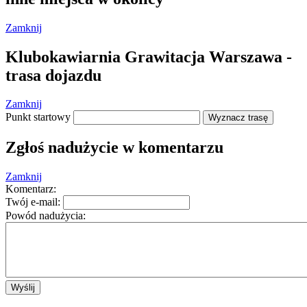
Zamknij
Klubokawiarnia Grawitacja Warszawa -
trasa dojazdu
Zamknij
Punkt startowy
Wyznacz trasę
Zgłoś nadużycie w komentarzu
Ta strona nie może poprawnie wczytać Map
Google.
Zamknij
Komentarz:
OK
Czy jesteś właścicielem tej witryny?
Twój e-mail:
Powód nadużycia:
Wyślij