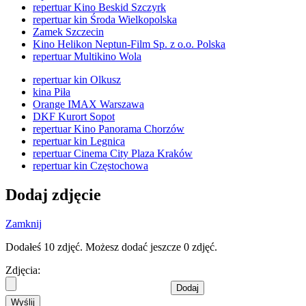
repertuar Kino Beskid Szczyrk
repertuar kin Środa Wielkopolska
Zamek Szczecin
Kino Helikon Neptun-Film Sp. z o.o. Polska
repertuar Multikino Wola
repertuar kin Olkusz
kina Piła
Orange IMAX Warszawa
DKF Kurort Sopot
repertuar Kino Panorama Chorzów
repertuar kin Legnica
repertuar Cinema City Plaza Kraków
repertuar kin Częstochowa
Dodaj zdjęcie
Zamknij
Dodałeś 10 zdjęć. Możesz dodać jeszcze 0 zdjęć.
Zdjęcia:
Dodaj
Wyślij