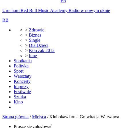
FB
Uruchom Red Bull Music Academy Radio w nowym oknie
RB
>
Zdrowie
>
Biznes
>
Single
>
Dla Dzieci
>
Korczak 2012
>
Inne
Spotkania
Polityka
Sport
Warsztaty
Koncerty
Imprezy
Festiwale
Sztuka
Kino
Strona główna
/
Miejsca
/
Klubokawiarnia Grawitacja Warszawa
Proszę się zalogować