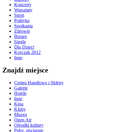
Koncerty
Warsztaty
Sport
Polityka
Spotkania
Zdrowie
Biznes
Single
Dla Dzieci
Korczak 2012
Inne
Znajdź miejsce
Centra Handlowe i Sklepy
Galerie
Hotele
Inne
Kina
Kluby
Muzea
Open Air
Ośrodki kultury
Puby, piwiarnie