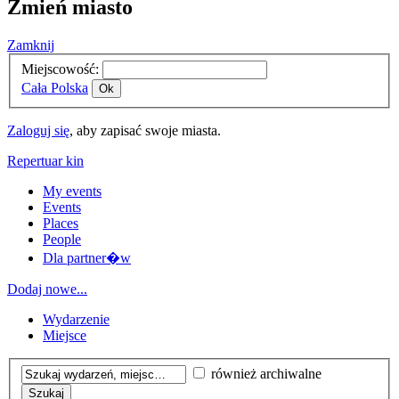
Zmień miasto
Zamknij
Miejscowość:
Cała Polska
Ok
Zaloguj się
, aby zapisać swoje miasta.
Repertuar kin
My events
Events
Places
People
Dla partner�w
Dodaj nowe...
Wydarzenie
Miejsce
również archiwalne
Szukaj