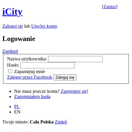
[Zapisz]
iCity
Zaloguj się
lub
Utwórz konto
Logowanie
Zamknij
Nazwa użytkownika:
Hasło:
Zapamiętaj mnie
Zaloguj przez Facebook
Zaloguj się
Nie masz jeszcze konta?
Zarejestruj się!
Zapomniałem hasła
PL
EN
Twoje miasto:
Cała Polska
Zmień