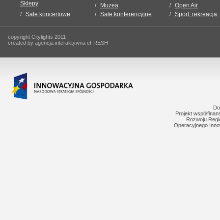
Sklepy
Muzea
Open Air
Sale koncertowe
Sale konferencyjne
Sport, rekreacja
copyright Citylights 2011
created by agencja interaktywna eFRESH
Do
Projekt współfina
Rozwoju Regi
Operacyjnego Inno