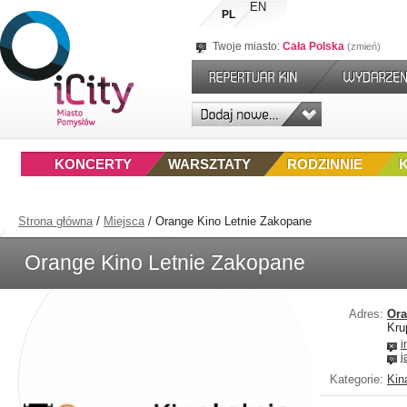
EN
PL
Twoje miasto:
Cała Polska
zmień
KONCERTY
WARSZTATY
RODZINNIE
Strona główna
/
Miejsca
/
Orange Kino Letnie Zakopane
Orange Kino Letnie Zakopane
Adres:
Ora
Kru
i
j
Kategorie:
Kin