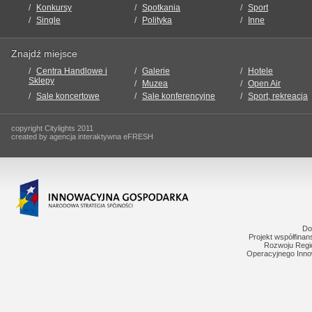
Konkursy
Spotkania
Sport
Single
Polityka
Inne
Znajdź miejsce
Centra Handlowe i
Galerie
Hotele
Sklepy
Muzea
Open Air
Sale koncertowe
Sale konferencyjne
Sport, rekreacja
copyright Citylights 2011
created by agencja interaktywna eFRESH
Do
Projekt współfina
Rozwoju Regi
Operacyjnego Inno