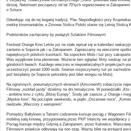
dzisiaj. Natomiast począwszy od lat 70’tych organizowano w Zakopanem
o Sztuce.
Odwołując się do tej bogatej tradycji, Plac Niepodległości przy Krupówka
mekkę kinomaniaków, a Zimowa Stolica Polski stanie się Letnią Stolicą K
Podróżników zachęcamy by podążyli Szlakiem Filmowym!
Festiwal Orange Kino Letnie już na stałe wpisał się w kalendarz wakacyj
zarówno w Sopocie jak i w Zakopanem. Zapraszamy na wieczorne spotk
największych polskich kurortach. Na sopockim Molo i tuż przy zakopiań
Was wyjątkowe kina plenerowe. Możecie tam oglądać filmy siedząc na p
góralskich ławach. Każdego wieczoru w niepowtarzalnych projekcjach p
uczestniczyć ponad 1000 osób. Seanse rozpoczynamy tuż po zachodzie
jest bezpłatny (w Sopocie potrzebny jest bilet wstępu na Molo).
Na ogromnych, pneumatycznych ekranach (Airscreen®) zobaczycie najwi
Filmowy „rozkład jazdy” dzielimy na dni tematyczne. W poniedziałki „Kto s
- ambitne kino z cyklu „Bliżej Europy”. Środy jak zawsze „z Orange i meg
„Męskie kino”. Na początek weekendu, w piątki „Oscarowe noce”, „Komed
niedziele „Wieczory z wampirem”.
Pomiędzy Bałtykiem a Tatrami codziennie kursuje pociąg z Wagonem Fi
mobilną salą kinową, przygotowaną przez PKP Intercity we współpracy z
Pociąg kursuje między Gdynią a Zakopanem, przez Katowice, Warszawę
Filmowym projekcje odbywają się non stop. Ważny bilet na przejazd poci