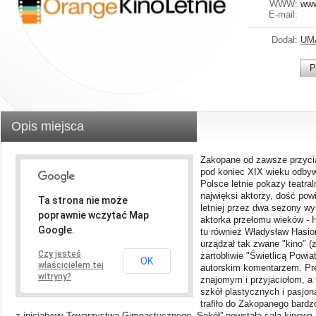
WWW:
www
E-mail:
Dodał:
UM
P
Opis miejsca
Zakopane od zawsze przycią
pod koniec XIX wieku odbywa
Polsce letnie pokazy teatra
najwięksi aktorzy, dość po
Ta strona nie może
letniej przez dwa sezony wy
poprawnie wczytać Map
aktorka przełomu wieków - 
Google.
tu również Władysław Hasio
urządzał tak zwane "kino" (
Czy jesteś
żartobliwie "Świetlicą Powia
OK
właścicielem tej
autorskim komentarzem. Pr
witryny?
znajomym i przyjaciołom, a
szkół plastycznych i pasjon
trafiło do Zakopanego bard
z inicjatywy Towarzystwa Gimnastycznego „Sokół” powstała sala kinowa, k