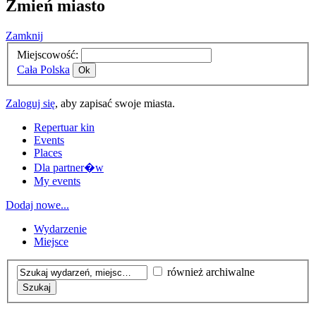
Zmień miasto
Zamknij
Miejscowość:
Cała Polska
Ok
Zaloguj się
, aby zapisać swoje miasta.
Repertuar kin
Events
Places
Dla partner�w
My events
Dodaj nowe...
Wydarzenie
Miejsce
również archiwalne
Szukaj