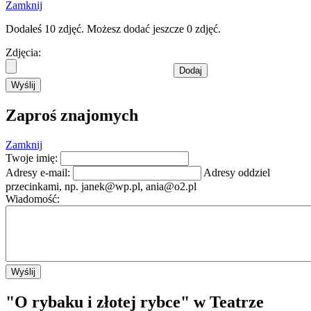
Zamknij
Dodałeś 10 zdjęć. Możesz dodać jeszcze 0 zdjęć.
Zdjęcia:
Dodaj
Wyślij
Zaproś znajomych
Zamknij
Twoje imię:
Adresy e-mail:
Adresy oddziel
przecinkami, np.
janek@wp.pl
,
ania@o2.pl
Wiadomość:
Wyślij
"O rybaku i złotej rybce" w Teatrze