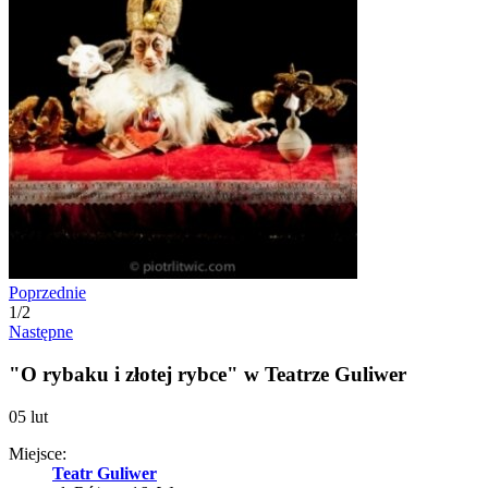
Poprzednie
1
/2
Następne
"O rybaku i złotej rybce" w Teatrze Guliwer
05
lut
Miejsce:
Teatr Guliwer