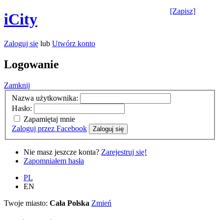
[Zapisz]
iCity
Zaloguj się
lub
Utwórz konto
Logowanie
Zamknij
Nazwa użytkownika:
Hasło:
Zapamiętaj mnie
Zaloguj przez Facebook
Zaloguj się
Nie masz jeszcze konta?
Zarejestruj się!
Zapomniałem hasła
PL
EN
Twoje miasto:
Cała Polska
Zmień