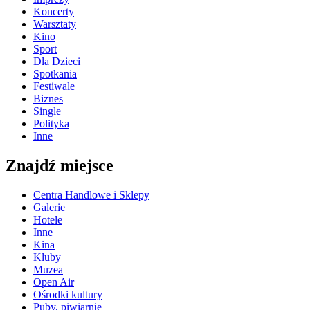
Koncerty
Warsztaty
Kino
Sport
Dla Dzieci
Spotkania
Festiwale
Biznes
Single
Polityka
Inne
Znajdź miejsce
Centra Handlowe i Sklepy
Galerie
Hotele
Inne
Kina
Kluby
Muzea
Open Air
Ośrodki kultury
Puby, piwiarnie