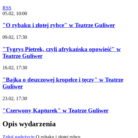
RSS
05.02, 10:00
"O rybaku i złotej rybce" w Teatrze Guliwer
09.02, 17:30
"Tygrys Pietrek, czyli afrykańska opowieść" w
Teatrze Guliwer
16.02, 17:30
"Bajka o deszczowej kropelce i tęczy" w Teatrze
Guliwer
23.02, 17:30
"Czerwony Kapturek" w Teatrze Guliwer
Opis wydarzenia
Zgłoś nadużycie
O rybaku i złotej rybce