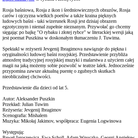
Rosja baśniowa, Rosja z ikon i średniowiecznych obrazów, Rosja
carów i ojczyzna wielkich poetów a także kraina pięknych
ludowych baśni - taki wizerunek Rosji jest dzisiaj obrazem
egzotycznym i niemal zupełnie nieznanym. Przywołać go chcemy
sięgając po bajkę "O rybaku i złotej rybce" w literackiej wersji jaką
jest poemat Puszkina w doskonałym tłumaczeniu J. Tuwima.
Spektakl w reżyserii Jevgenij Ibragimova nawiązuje do piękna i
oryginalności ludowej baśni rosyjskiej. Przedstawienie przybliża
atmosferę tradycyjnej rosyjskiej muzyki i malarstwa z użyciem całej
magii na jaką możemy sobie pozwolić w teatrze lalek. Jednocześnie
przypomina zawsze aktualną puentę o zgubnych skutkach
nieobliczalnej chciwości.
Przedstawienie dla dzieci od lat 5.
Autor: Aleksander Puszkin
Przekład: Julian Tuwim
Reżyseria: Jevgenij Ibragimov
Scenografia: Mishalem
Muzyka: Mikołaj Jakimov, współpraca: Eugenia Logwinowa
Występują:
Paweł Jaroszewicz, Ewa Scholl, Adam Wnuczko, Georgi Angiełow,