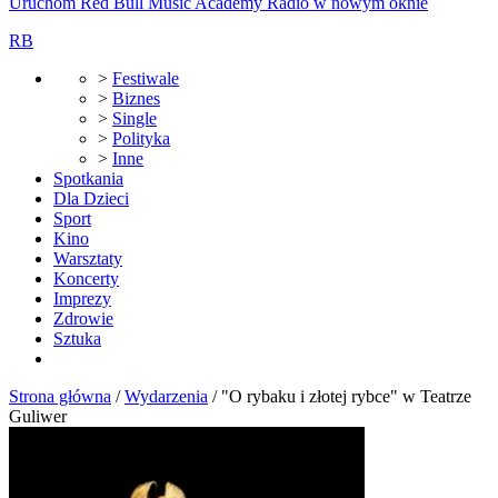
Uruchom Red Bull Music Academy Radio w nowym oknie
RB
>
Festiwale
>
Biznes
>
Single
>
Polityka
>
Inne
Spotkania
Dla Dzieci
Sport
Kino
Warsztaty
Koncerty
Imprezy
Zdrowie
Sztuka
Strona główna
/
Wydarzenia
/
"O rybaku i złotej rybce" w Teatrze
Guliwer