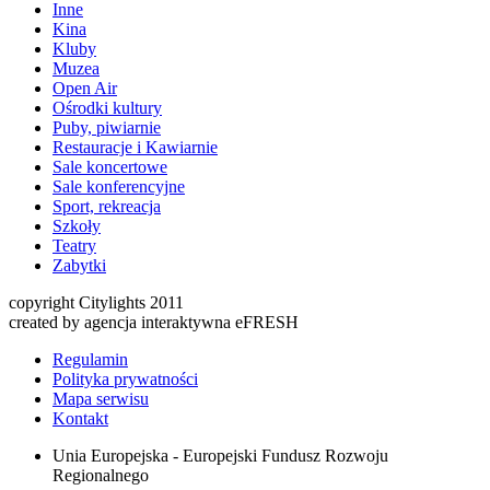
Inne
Kina
Kluby
Muzea
Open Air
Ośrodki kultury
Puby, piwiarnie
Restauracje i Kawiarnie
Sale koncertowe
Sale konferencyjne
Sport, rekreacja
Szkoły
Teatry
Zabytki
copyright Citylights 2011
created by agencja interaktywna eFRESH
Regulamin
Polityka prywatności
Mapa serwisu
Kontakt
Unia Europejska - Europejski Fundusz Rozwoju
Regionalnego