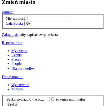
Zmień miasto
Zamknij
Miejscowość:
Cała Polska
Ok
Zaloguj się
, aby zapisać swoje miasta.
Repertuar kin
My events
Events
Places
People
Dla partner�w
Dodaj nowe...
Wydarzenie
Miejsce
również archiwalne
Szukaj