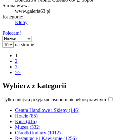
Strona www:
www.galeria63.pl
Kategorie:
Kluby
Polecam!
na stronie
1
2
3
>>
Wybierz z kategorii
Tylko miejsca przyjazne osobom niepełnosprawnym
Centra Handlowe i Sklepy (146)
Hotele (85)
Kina (416)
Muzea (332)
Ośrodki kultury (1012)
Restauracje i Kawiarnie (1256)