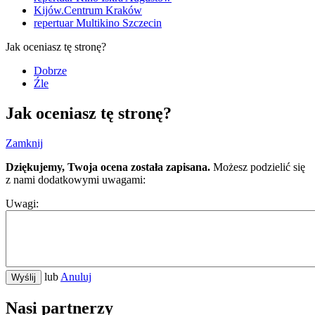
Kijów.Centrum Kraków
repertuar Multikino Szczecin
Jak oceniasz tę stronę?
Dobrze
Źle
Jak oceniasz tę stronę?
Zamknij
Dziękujemy, Twoja ocena została zapisana.
Możesz podzielić się
z nami dodatkowymi uwagami:
Uwagi:
lub
Anuluj
Wyślij
Nasi partnerzy