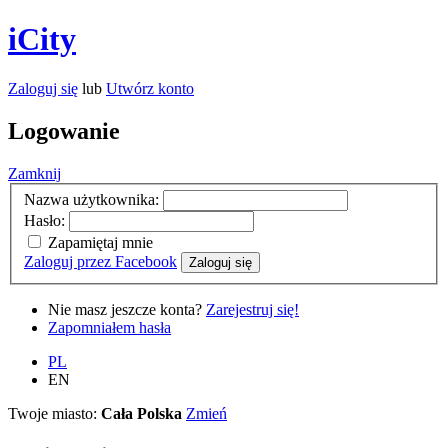
iCity
Zaloguj się
lub
Utwórz konto
Logowanie
Zamknij
Nazwa użytkownika:
Hasło:
Zapamiętaj mnie
Zaloguj przez Facebook
Zaloguj się
Nie masz jeszcze konta?
Zarejestruj się!
Zapomniałem hasła
PL
EN
Twoje miasto:
Cała Polska
Zmień