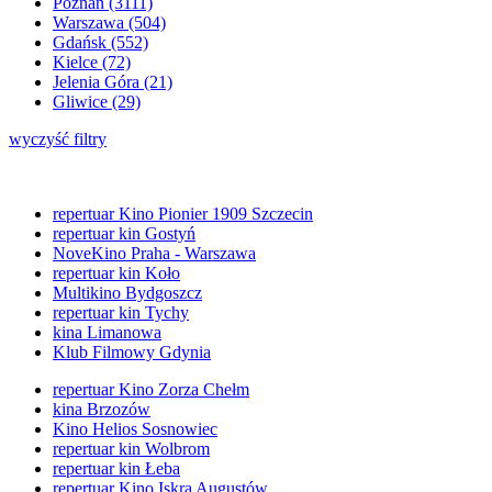
Poznań (3111)
Warszawa (504)
Gdańsk (552)
Kielce (72)
Jelenia Góra (21)
Gliwice (29)
wyczyść filtry
repertuar Kino Pionier 1909 Szczecin
repertuar kin Gostyń
NoveKino Praha - Warszawa
repertuar kin Koło
Multikino Bydgoszcz
repertuar kin Tychy
kina Limanowa
Klub Filmowy Gdynia
repertuar Kino Zorza Chełm
kina Brzozów
Kino Helios Sosnowiec
repertuar kin Wolbrom
repertuar kin Łeba
repertuar Kino Iskra Augustów