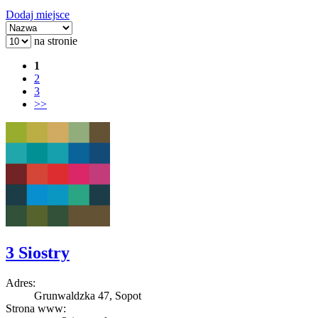
Dodaj miejsce
na stronie
1
2
3
>>
3 Siostry
Adres:
Grunwaldzka 47, Sopot
Strona www: