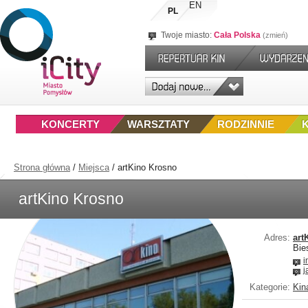
EN
PL
Twoje miasto:
Cała Polska
zmień
KONCERTY
WARSZTATY
RODZINNIE
Strona główna
/
Miejsca
/
artKino Krosno
artKino Krosno
Adres:
art
Bie
i
j
Kategorie:
Kin