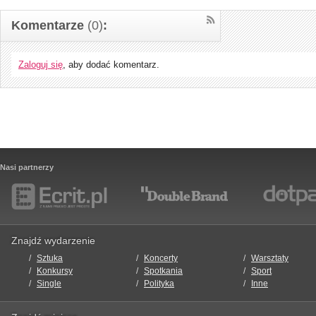
Komentarze
(0)
:
Zaloguj się
, aby dodać komentarz.
Nasi partnerzy
Znajdź wydarzenie
Sztuka
Koncerty
Warsztaty
Konkursy
Spotkania
Sport
Single
Polityka
Inne