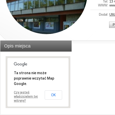
Tel:
13 
WWW:
www
Dodał:
UM
P
Opis miejsca
Ta strona nie może
poprawnie wczytać Map
Google.
Czy jesteś
OK
właścicielem tej
witryny?