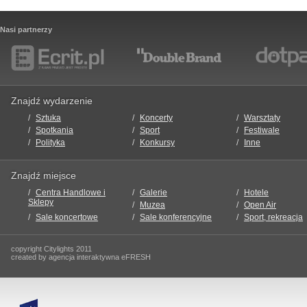
Nasi partnerzy
Znajdź wydarzenie
Sztuka
Koncerty
Warsztaty
Spotkania
Sport
Festiwale
Polityka
Konkursy
Inne
Znajdź miejsce
Centra Handlowe i
Galerie
Hotele
Sklepy
Muzea
Open Air
Sale koncertowe
Sale konferencyjne
Sport, rekreacja
copyright Citylights 2011
created by agencja interaktywna eFRESH