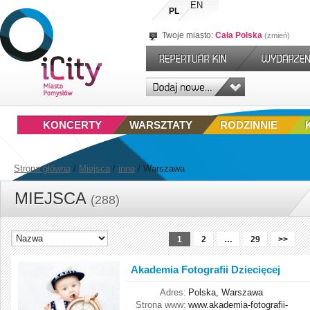
EN
PL
Twoje miasto:
Cała Polska
zmień
KONCERTY
WARSZTATY
RODZINNIE
Strona główna
/
Miejsca
/
inne
/
Warszawa
MIEJSCA
(288)
1
2
…
29
>>
Akademia Fotografii Dziecięcej
Adres:
Polska, Warszawa
Strona www:
www.akademia-fotografii-