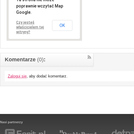
poprawnie wczytać Map
Google.
Czy jesteś
OK
właścicielem tej
witryny?
Komentarze
(0)
:
Zaloguj się
, aby dodać komentarz.
Nasi partnerzy