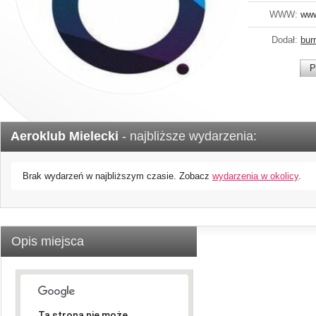
WWW:
www
Dodał:
bur
P
Aeroklub Mielecki
- najbliższe wydarzenia:
Brak wydarzeń w najbliższym czasie. Zobacz
wydarzenia w okolicy
.
Opis miejsca
Ta strona nie może