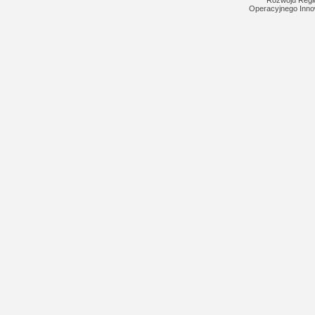
Rozwoju Regi
Operacyjnego Inno