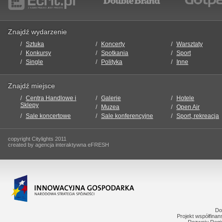
Znajdź wydarzenie
Sztuka
Koncerty
Warsztaty
Konkursy
Spotkania
Sport
Single
Polityka
Inne
Znajdź miejsce
Centra Handlowe i
Galerie
Hotele
Sklepy
Muzea
Open Air
Sale koncertowe
Sale konferencyjne
Sport, rekreacja
copyright Citylights 2011
created by agencja interaktywna eFRESH
Do
Projekt współfina