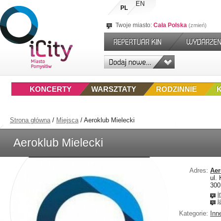
EN
PL
Twoje miasto:
Cała Polska
zmień
KONCERTY
WARSZTATY
RODZINNIE
Strona główna
/
Miejsca
/
Aeroklub Mielecki
Aeroklub Mielecki
Adres:
Aer
ul.
300
i
j
Kategorie:
Inn