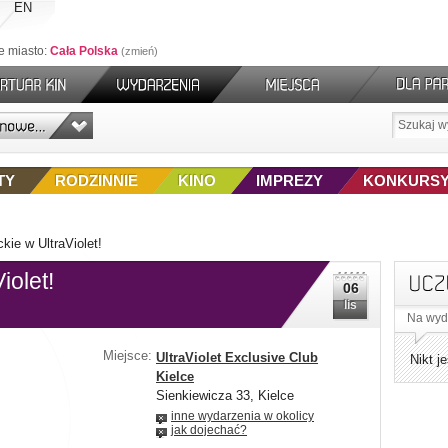
EN
e miasto:
Cała Polska
zmień
TY
RODZINNIE
KINO
IMPREZY
KONKURS
kie w UltraViolet!
iolet!
06
lis
Na wyd
Miejsce:
UltraViolet Exclusive Club
Nikt j
Kielce
Sienkiewicza 33, Kielce
inne wydarzenia w okolicy
jak dojechać?