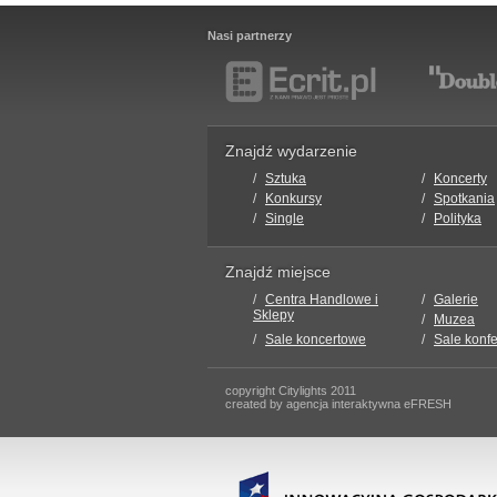
Nasi partnerzy
Znajdź wydarzenie
Sztuka
Koncerty
Konkursy
Spotkania
Single
Polityka
Znajdź miejsce
Centra Handlowe i
Galerie
Sklepy
Muzea
Sale koncertowe
Sale konf
copyright Citylights 2011
created by agencja interaktywna eFRESH