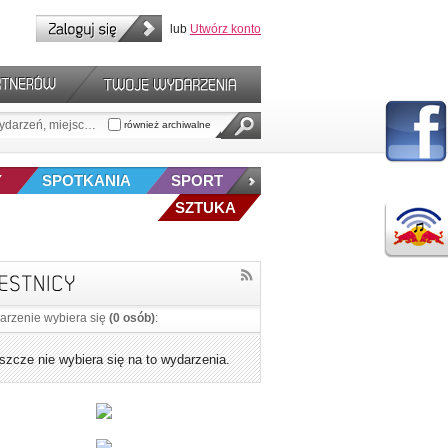
lub
Utwórz konto
również archiwalne
Y
SPOTKANIA
SPORT
SZTUKA
arzenie wybiera się
(0 osób)
:
eszcze nie wybiera się na to wydarzenia.