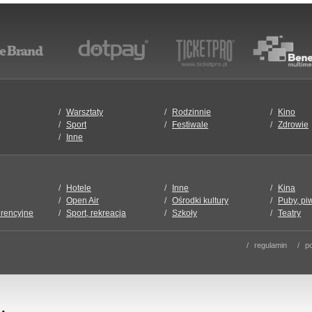
Warsztaty
Rodzinnie
Kino
Sport
Festiwale
Zdrowie
Inne
Hotele
Inne
Kina
Open Air
Ośrodki kultury
Puby, pi
erencyjne
Sport, rekreacja
Szkoły
Teatry
regulamin
po