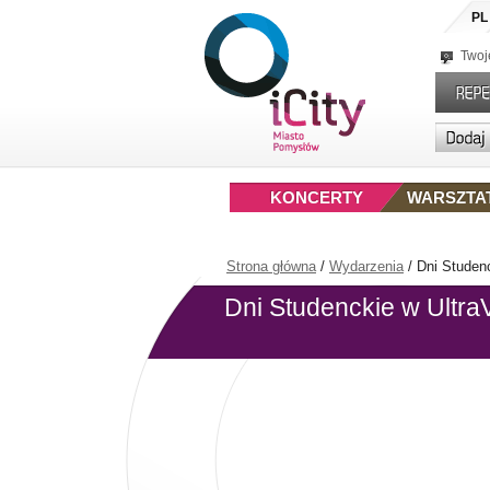
PL
Twoj
KONCERTY
WARSZTA
Strona główna
/
Wydarzenia
/
Dni Studenc
Dni Studenckie w UltraV