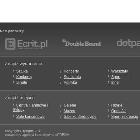
Nasi partnerzy
Znajdź wydarzenie
Sztuka
Koncerty
Warsztaty
Konkursy
Spotkania
Sport
Single
Polityka
Inne
Znajdź miejsce
Centra Handlowe i
Galerie
Hotele
Sklepy
Muzea
Open Air
Sale koncertowe
Sale konferencyjne
Sport, rekreacja
copyright Citylights 2011
created by agencja interaktywna eFRESH