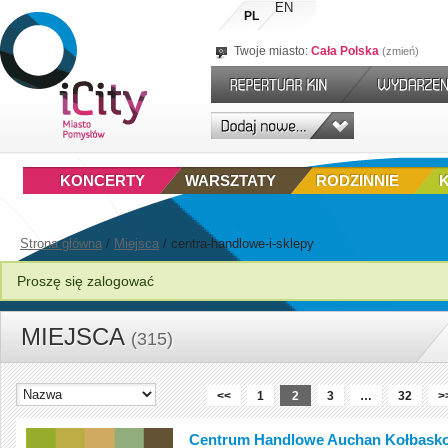
EN
PL
Twoje miasto:
Cała Polska
zmień
KONCERTY
WARSZTATY
RODZINNIE
Strona główna
/
Miejsca
/
centra-handlowe-i-sklepy
Proszę się zalogować
MIEJSCA
(315)
<<
1
2
3
…
32
>
Centrum Handlowe Auchan Kołbask