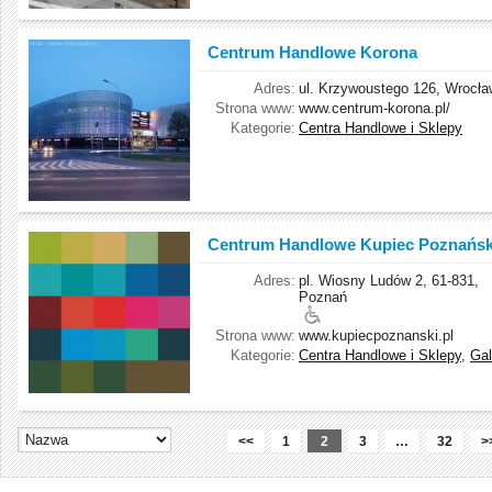
Centrum Handlowe Korona
Adres:
ul. Krzywoustego 126, Wrocła
Strona www:
www.centrum-korona.pl/
Kategorie:
Centra Handlowe i Sklepy
Centrum Handlowe Kupiec Poznańsk
Adres:
pl. Wiosny Ludów 2, 61-831,
Poznań
Strona www:
www.kupiecpoznanski.pl
Kategorie:
Centra Handlowe i Sklepy
,
Gal
<<
1
2
3
…
32
>