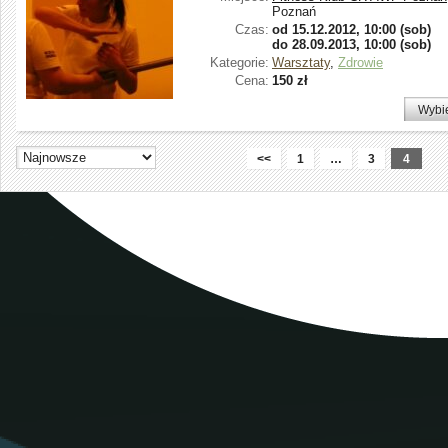
Poznań
Czas:
od
15.12.2012, 10:00 (sob)
do
28.09.2013, 10:00 (sob)
Kategorie:
Warsztaty
,
Zdrowie
Cena:
150 zł
Wybi
<<
1
…
3
4