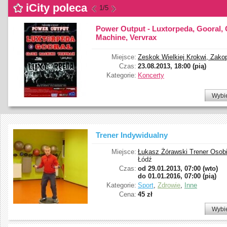
iCity poleca
1
/5
Power Output - Luxtorpeda, Gooral, 
Machine, Vervrax
Miejsce:
Zeskok Wielkiej Krokwi, Zako
Czas:
23.08.2013, 18:00 (pią)
Kategorie:
Koncerty
Wybi
Trener Indywidualny
Miejsce:
Łukasz Żórawski Trener Osob
Łódź
Czas:
od
29.01.2013, 07:00 (wto)
do
01.01.2016, 07:00 (pią)
Kategorie:
Sport
,
Zdrowie
,
Inne
Cena:
45 zł
Wybi