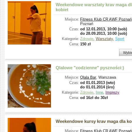
Weekendowe warsztaty krav maga dl
kobiet
Miejsce:
Fitness Klub CR AWF Poznań
Poznań
Czas:
od
12.01.2013, 10:00 (sob)
do
28.09.2013, 10:00 (sob)
Kategorie:
Zdrowie
,
Warsztaty
,
Sport
Cena:
150 zł
Wybi
Qlalowe "codzienne" pyszności:)
Miejsce:
Qlala Bar
, Warszawa
Czas:
od
01.01.2013 (wto)
do
01.01.2014 (śro)
Kategorie:
Zdrowie
,
Inne
,
Imprezy
Cena:
od 16zł do 30zł
Weekendowe kursy krav maga dla ko
Miejsce:
Fitness Klub CR AWF Poznań