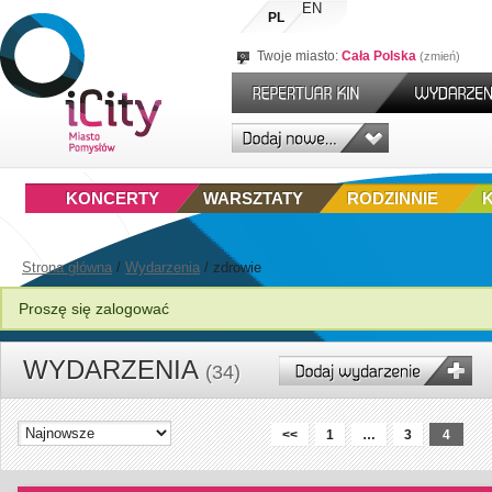
EN
PL
Twoje miasto:
Cała Polska
zmień
KONCERTY
WARSZTATY
RODZINNIE
Strona główna
/
Wydarzenia
/
zdrowie
Proszę się zalogować
WYDARZENIA
(34)
<<
1
…
3
4