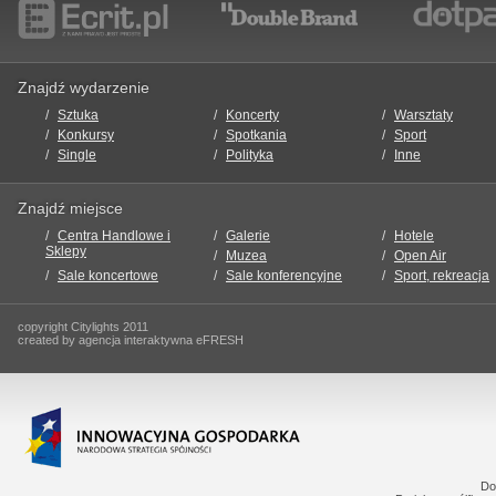
Znajdź wydarzenie
Sztuka
Koncerty
Warsztaty
Konkursy
Spotkania
Sport
Single
Polityka
Inne
Znajdź miejsce
Centra Handlowe i
Galerie
Hotele
Sklepy
Muzea
Open Air
Sale koncertowe
Sale konferencyjne
Sport, rekreacja
copyright Citylights 2011
created by agencja interaktywna eFRESH
Do