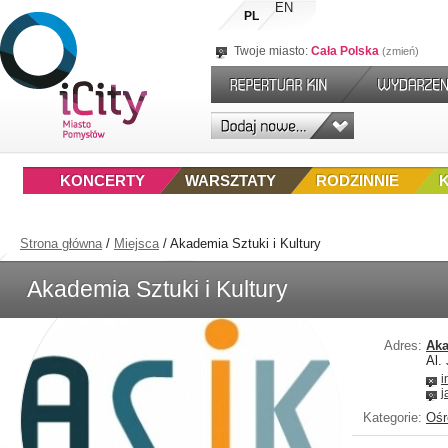
EN
PL
Twoje miasto:
Cała Polska
zmień
KONCERTY
WARSZTATY
RODZINNIE
Strona główna
/
Miejsca
/
Akademia Sztuki i Kultury
Akademia Sztuki i Kultury
Adres:
Aka
Al.
i
j
Kategorie:
Ośr