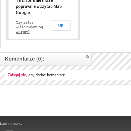
Ta strona nie może
poprawnie wczytać Map
Google.
Czy jesteś
OK
właścicielem tej
witryny?
Komentarze
(0)
:
Zaloguj się
, aby dodać komentarz.
Nasi partnerzy