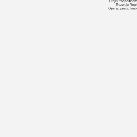
Projekt współfina
Rozwoju Regi
Operacyjnego Inno