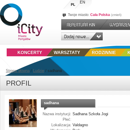
EN
PL
Twoje miasto:
Cała Polska
zmień
KONCERTY
WARSZTATY
RODZINNIE
Strona główna
/
Ludzie
/
sadhana
PROFIL
sadhana
Nazwa instytucji:
Sadhana Szkoła Jogi
Płeć:
Lokalizacja:
Valdagno