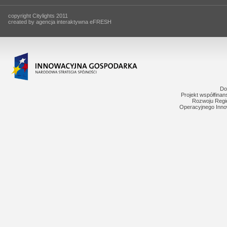
copyright Citylights 2011
created by agencja interaktywna eFRESH
Do
Projekt współfina
Rozwoju Regi
Operacyjnego Inno