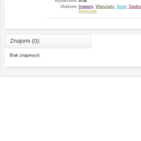
Wydarzenia:
Brak
Ulubione:
Imprezy
,
Warsztaty
,
Sport
,
Spotka
Rodzinnie
Znajomi (0):
Brak znajomych.