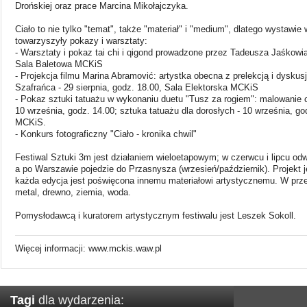
Drońskiej oraz prace Marcina Mikołajczyka.
Ciało to nie tylko "temat", także "materiał" i "medium", dlatego wystawi
towarzyszyły pokazy i warsztaty:
- Warsztaty i pokaz tai chi i qigond prowadzone przez Tadeusza Jaśkowiak
Sala Baletowa MCKiS
- Projekcja filmu Marina Abramović: artystka obecna z prelekcją i dysku
Szafrańca - 29 sierpnia, godz. 18.00, Sala Elektorska MCKiS
- Pokaz sztuki tatuażu w wykonaniu duetu "Tusz za rogiem": malowanie ci
10 września, godz. 14.00; sztuka tatuażu dla dorosłych - 10 września, go
MCKiS.
- Konkurs fotograficzny "Ciało - kronika chwil"
Festiwal Sztuki 3m jest działaniem wieloetapowym; w czerwcu i lipcu odw
a po Warszawie pojedzie do Przasnysza (wrzesień/październik). Projekt j
każda edycja jest poświęcona innemu materiałowi artystycznemu. W przesz
metal, drewno, ziemia, woda.
Pomysłodawcą i kuratorem artystycznym festiwalu jest Leszek Sokoll.
Więcej informacji: www.mckis.waw.pl
Tagi
dla wydarzenia: