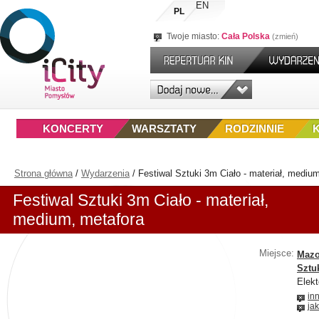
EN
PL
Twoje miasto:
Cała Polska
zmień
KONCERTY
WARSZTATY
RODZINNIE
Strona główna
/
Wydarzenia
/
Festiwal Sztuki 3m Ciało - materiał, mediu
Festiwal Sztuki 3m Ciało - materiał,
medium, metafora
Miejsce:
Mazo
Sztu
Elek
in
ja