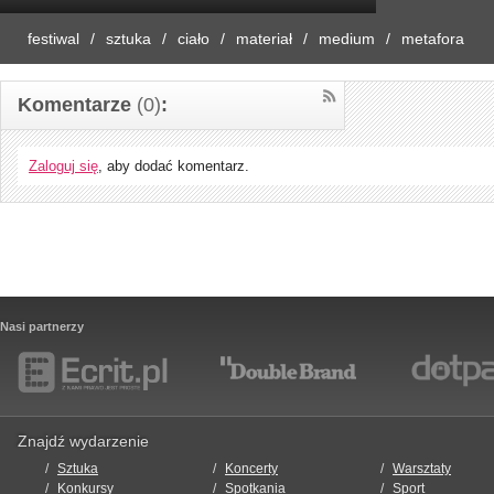
festiwal
sztuka
ciało
materiał
medium
metafora
Komentarze
(0)
:
Zaloguj się
, aby dodać komentarz.
Nasi partnerzy
Znajdź wydarzenie
Sztuka
Koncerty
Warsztaty
Konkursy
Spotkania
Sport