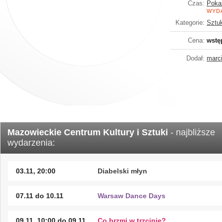
Czas:
Poka
WYD
Kategorie:
Sztu
Cena:
wstę
Dodał:
marci
Mazowieckie Centrum Kultury i Sztuki
- najbliższe
wydarzenia:
03.11, 20:00
Diabelski młyn
07.11 do 10.11
Warsaw Dance Days
09.11, 10:00 do 09.11,
Co brzmi w trzcinie?