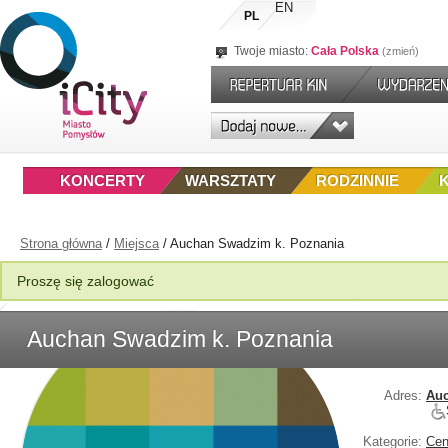
EN
PL
Twoje miasto:
Cała Polska
zmień
KONCERTY
WARSZTATY
RODZINNIE
Strona główna
/
Miejsca
/
Auchan Swadzim k. Poznania
Proszę się zalogować
Auchan Swadzim k. Poznania
Adres:
Auc
Kategorie:
Cen