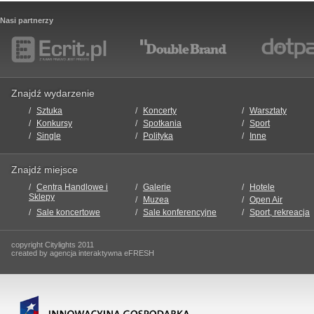
Nasi partnerzy
Znajdź wydarzenie
Sztuka
Koncerty
Warsztaty
Konkursy
Spotkania
Sport
Single
Polityka
Inne
Znajdź miejsce
Centra Handlowe i
Galerie
Hotele
Sklepy
Muzea
Open Air
Sale koncertowe
Sale konferencyjne
Sport, rekreacja
copyright Citylights 2011
created by agencja interaktywna eFRESH