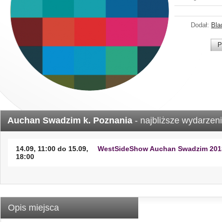
Dodał:
Bla
P
Auchan Swadzim k. Poznania
- najbliższe wydarzeni
14.09, 11:00 do 15.09,
WestSideShow Auchan Swadzim 201
18:00
Opis miejsca