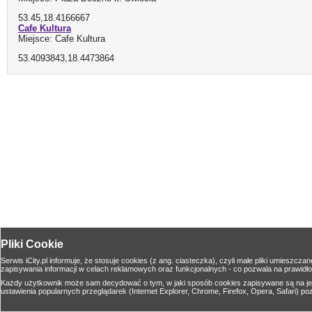
53.45,18.4166667
Cafe Kultura
Miejsce: Cafe Kultura
53.4093843,18.4473864
Pliki Cookie
Serwis iCity.pl informuje, że stosuje cookies (z ang. ciasteczka), czyli małe pliki umies
zapisywania informacji w celach reklamowych oraz funkcjonalnych - co pozwala na prawidło
Każdy użytkownik może sam decydować o tym, w jaki sposób cookies zapisywane są na jeg
ustawienia popularnych przeglądarek (Internet Explorer, Chrome, Firefox, Opera, Safari) poz