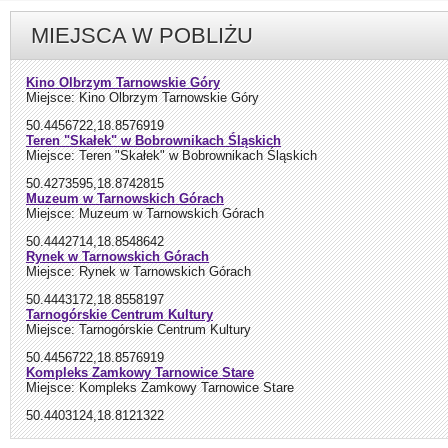
MIEJSCA W POBLIŻU
Kino Olbrzym Tarnowskie Góry
Miejsce: Kino Olbrzym Tarnowskie Góry
50.4456722,18.8576919
Teren "Skałek" w Bobrownikach Śląskich
Miejsce: Teren "Skałek" w Bobrownikach Śląskich
50.4273595,18.8742815
Muzeum w Tarnowskich Górach
Miejsce: Muzeum w Tarnowskich Górach
50.4442714,18.8548642
Rynek w Tarnowskich Górach
Miejsce: Rynek w Tarnowskich Górach
50.4443172,18.8558197
Tarnogórskie Centrum Kultury
Miejsce: Tarnogórskie Centrum Kultury
50.4456722,18.8576919
Kompleks Zamkowy Tarnowice Stare
Miejsce: Kompleks Zamkowy Tarnowice Stare
50.4403124,18.8121322