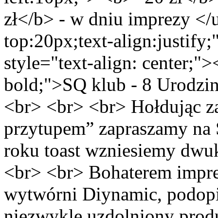
zł</b> - w dniu imprezy </
top:20px;text-align:justify
style="text-align: center;"
bold;">SQ klub - 8 Urodz
<br> <br> <br> Hołdując za
przytupem” zapraszamy na
roku toast wzniesiemy dwuk
<br> <br> Bohaterem impre
wytwórni Diynamic, podop
niezwykle uzdolniony pro