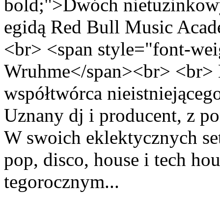
bold;">Dwóch nietuzinkowy
egidą Red Bull Music Aca
<br> <span style="font-we
Wruhme</span><br> <br> L
współtwórca nieistniejąceg
Uznany dj i producent, z p
W swoich eklektycznych se
pop, disco, house i tech ho
tegorocznym...