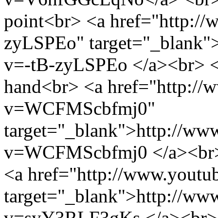
point<br> <a href="http:/
zyLSPEo" target="_blank"
v=-tB-zyLSPEo </a><br> 
hand<br> <a href="http://
v=WCFMScbfmj0"
target="_blank">http://ww
v=WCFMScbfmj0 </a><br>
<a href="http://www.you
target="_blank">http://ww
v=syY3RLF3gKs </a><br> 