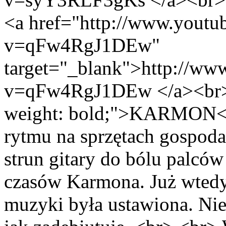
<a href="http://www.youtu
v=qFw4RgJ1DEw"
target="_blank">http://ww
v=qFw4RgJ1DEw </a><br> <
weight: bold;">KARMON</
rytmu na sprzętach gospod
strun gitary do bólu palcó
czasów Karmona. Już wtedy 
muzyki była ustawiona. Nie