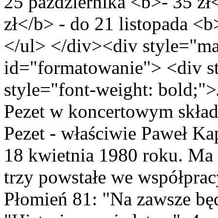
25 października <b>- 35 zł<
zł</b> - do 21 listopada <b
</ul> </div><div style="mar
id="formatowanie"> <div st
style="font-weight: bold;"
Pezet w koncertowym skład
Pezet - właściwie Paweł Ka
18 kwietnia 1980 roku. Ma 
trzy powstałe we współpra
Płomień 81: "Na zawsze będ