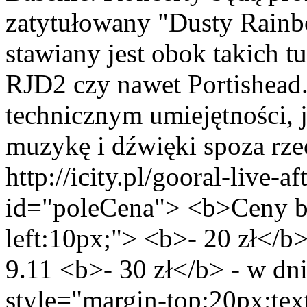
zatytułowany "Dusty Rainb
stawiany jest obok takich 
RJD2 czy nawet Portishead.
technicznym umiejętności, 
muzykę i dźwięki spoza rzec
http://icity.pl/gooral-live-
id="poleCena"> <b>Ceny bi
left:10px;"> <b>- 20 zł</b>
9.11 <b>- 30 zł</b> - w dn
style="margin-top:20px;text