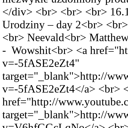
</div> <br> <br> <br> 16.
Urodziny – day 2<br> <b
<br> Neevald<br> Matthew
- Wowshit<br> <a href="h
v=-5fASE2eZt4"
target="_blank">http://ww
v=-5fASE2eZt4</a> <br> <
href="http://www.youtub
target="_blank">http://ww
v=V6hfGGcLqNo</a> <br> 