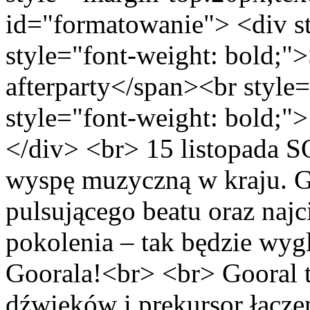
id="formatowanie"> <div st
style="font-weight: bold;"
afterparty</span><br style
style="font-weight: bold;"
</div> <br> 15 listopada S
wyspę muzyczną w kraju. G
pulsującego beatu oraz naj
pokolenia – tak będzie wyg
Goorala!<br> <br> Gooral t
dźwięków i prekursor łączen