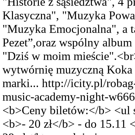
"Historie z sąsiedztwa", 4
Klasyczna", "Muzyka Pow
"Muzyka Emocjonalna", a ta
Pezet”,oraz wspólny album
"Dziś w moim mieście".<br
wytwórnię muzyczną Koka Be
marki...
http://icity.pl/rob
music-academy-night-w666
<b>Ceny biletów:</b> <ul s
<b>- 20 zł</b> - do 15.11 