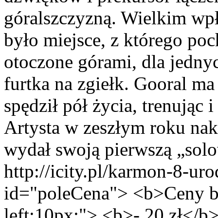
góralszczyzną. Wielkim wp
było miejsce, z którego poc
otoczone górami, dla jednyc
furtka na zgiełk. Gooral ma 
spędził pół życia, trenując i
Artysta w zeszłym roku na
wydał swoją pierwszą „solow
http://icity.pl/karmon-8-u
id="poleCena"> <b>Ceny bi
left:10px;"> <b>- 20 zł</b